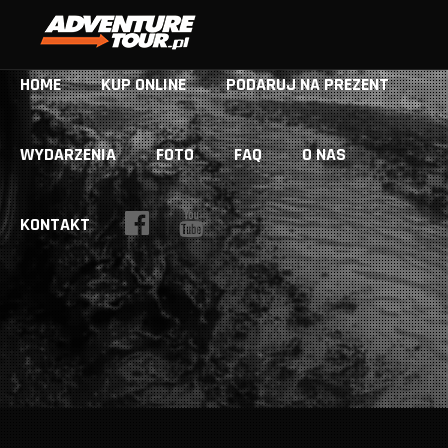
HOME
KUP ONLINE
PODARUJ NA PREZENT
WYDARZENIA
FOTO
FAQ
O NAS
KONTAKT