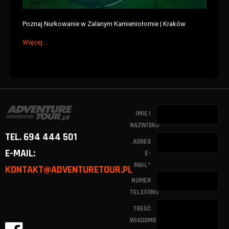
Poznaj Nurkowanie w Zalanym Kamieniołomie | Kraków
Więcej...
IMIĘ I
NAZWISKO
TEL. 694 444 501
ADRES
E-MAIL:
E-
MAIL
*
KONTAKT@ADVENTURETOUR.PL
NUMER
TELEFONU
TREŚĆ
WIADOMOŚCI