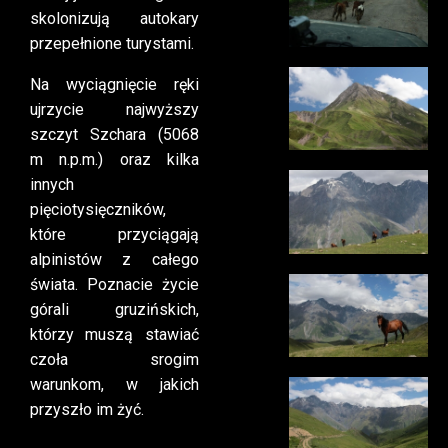
skolonizują autokary
przepełnione turystami.
Na wyciągnięcie ręki
ujrzycie najwyższy
szczyt Szchara (5068
m n.p.m.) oraz kilka
innych
pięciotysięczników,
które przyciągają
alpinistów z całego
świata. Poznacie życie
górali gruzińskich,
którzy muszą stawiać
czoła srogim
warunkom, w jakich
przyszło im żyć.