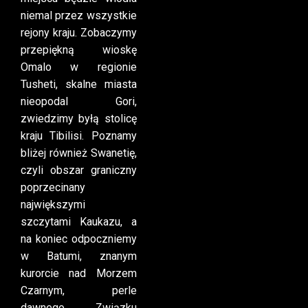
niemal przez wszystkie
rejony kraju. Zobaczymy
przepiękną wioskę
Omalo w regionie
Tusheti, skalne miasta
nieopodal Gori,
zwiedzimy byłą stolicę
kraju Tibilisi. Poznamy
bliżej również Swanetię,
czyli obszar graniczny
poprzecinany
największymi
szczytami Kaukazu, a
na koniec odpoczniemy
w Batumi, znanym
kurorcie nad Morzem
Czarnym, perle
dawnego Związku