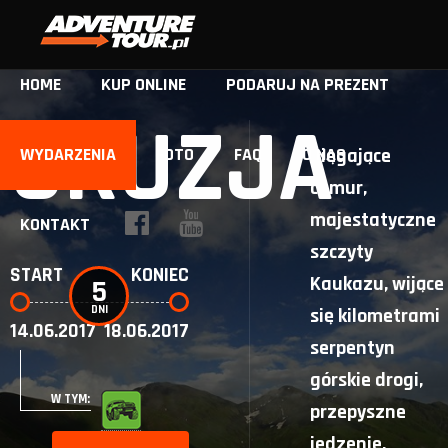
HOME
KUP ONLINE
PODARUJ NA PREZENT
GRUZJA
WYDARZENIA
FOTO
FAQ
O NAS
Sięgające
chmur,
majestatyczne
KONTAKT
szczyty
START
KONIEC
Kaukazu, wijące
5
DNI
się kilometrami
14.06.2017
18.06.2017
serpentyn
górskie drogi,
W TYM:
przepyszne
jedzenie,