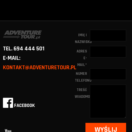
IMIĘ I
NAZWISKO
TEL. 694 444 501
ADRES
E-MAIL:
E-
MAIL
*
KONTAKT@ADVENTURETOUR.PL
NUMER
TELEFONU
TREŚĆ
WIADOMOŚCI
FACEBOOK