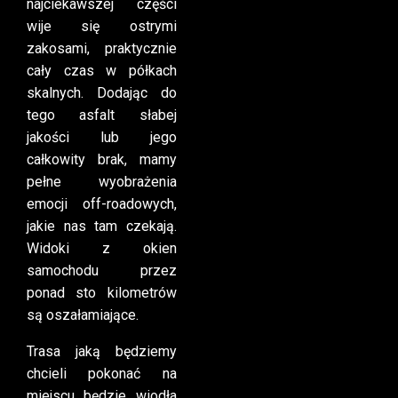
najciekawszej części
wije się ostrymi
zakosami, praktycznie
cały czas w półkach
skalnych. Dodając do
tego asfalt słabej
jakości lub jego
całkowity brak, mamy
pełne wyobrażenia
emocji off-roadowych,
jakie nas tam czekają.
Widoki z okien
samochodu przez
ponad sto kilometrów
są oszałamiające.
Trasa jaką będziemy
chcieli pokonać na
miejscu będzie wiodła