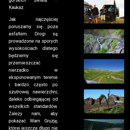
górskich świata –
Kaukaz.
Jak najczęściej
poruszamy się poza
asfaltem. Drogi są
prowadzone na sporych
wysokościach dlatego
będziemy się
przemieszczać
nierzadko w
eksponowanym terenie
i bardzo często po
szutrowej nawierzchni,
daleko odbiegającej od
wszelkich standardów.
Zależy nam, aby
pokazać Wam Gruzję,
której jeszcze długo nie