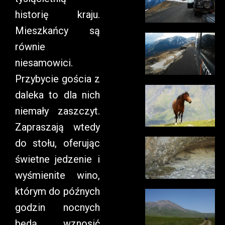
historię kraju.
Mieszkańcy są
równie
niesamowici.
Przybycie gościa z
daleka to dla nich
niemały zaszczyt.
Zapraszają wtedy
do stołu, oferując
świetne jedzenie i
wyśmienite wino,
którym do późnych
godzin nocnych
będą wznosić