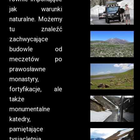
jak warunki
naturalne. Możemy
tu znaleźć
zachwycające
budowle od
meczetów po
prawosławne
monastyry,
fortyfikacje, ale
także
monumentalne
katedry,
pamiętające
tysiącletnią