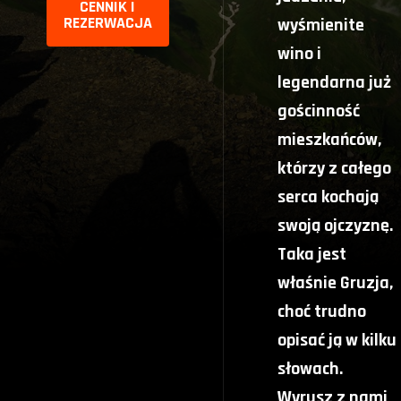
CENNIK I
REZERWACJA
wyśmienite
wino i
legendarna już
gościnność
mieszkańców,
którzy z całego
serca kochają
swoją ojczyznę.
Taka jest
właśnie Gruzja,
choć trudno
opisać ją w kilku
słowach.
Wyrusz z nami