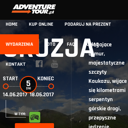
HOME
KUP ONLINE
PODARUJ NA PREZENT
GRUZJA
WYDARZENIA
FOTO
FAQ
O NAS
Sięgające
chmur,
majestatyczne
KONTAKT
szczyty
START
KONIEC
Kaukazu, wijące
5
DNI
się kilometrami
14.06.2017
18.06.2017
serpentyn
górskie drogi,
W TYM:
przepyszne
jedzenie,