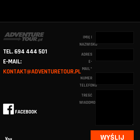
IMIĘ I
NAZWISKO
TEL. 694 444 501
ADRES
E-MAIL:
E-
MAIL
*
KONTAKT@ADVENTURETOUR.PL
NUMER
TELEFONU
TREŚĆ
WIADOMOŚCI
FACEBOOK