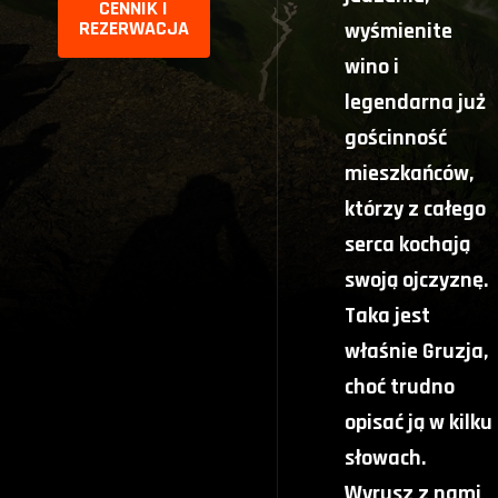
CENNIK I
REZERWACJA
wyśmienite
wino i
legendarna już
gościnność
mieszkańców,
którzy z całego
serca kochają
swoją ojczyznę.
Taka jest
właśnie Gruzja,
choć trudno
opisać ją w kilku
słowach.
Wyrusz z nami