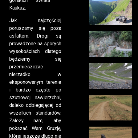
górskich świata –
Kaukaz.
Jak najczęściej
poruszamy się poza
asfaltem. Drogi są
prowadzone na sporych
wysokościach dlatego
będziemy się
przemieszczać
nierzadko w
eksponowanym terenie
i bardzo często po
szutrowej nawierzchni,
daleko odbiegającej od
wszelkich standardów.
Zależy nam, aby
pokazać Wam Gruzję,
której jeszcze długo nie