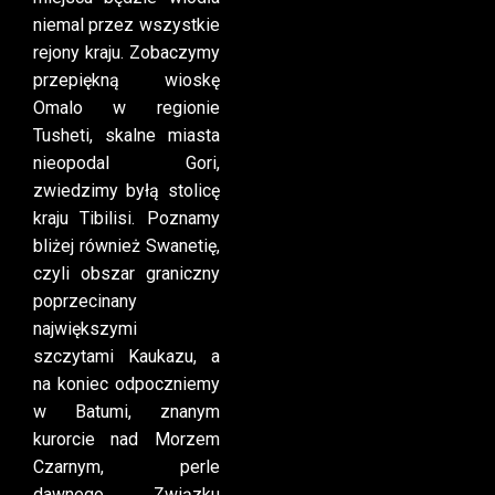
niemal przez wszystkie
rejony kraju. Zobaczymy
przepiękną wioskę
Omalo w regionie
Tusheti, skalne miasta
nieopodal Gori,
zwiedzimy byłą stolicę
kraju Tibilisi. Poznamy
bliżej również Swanetię,
czyli obszar graniczny
poprzecinany
największymi
szczytami Kaukazu, a
na koniec odpoczniemy
w Batumi, znanym
kurorcie nad Morzem
Czarnym, perle
dawnego Związku