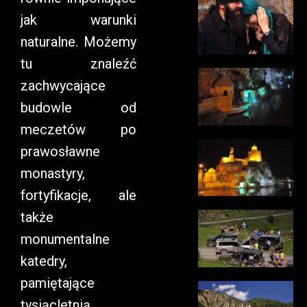
jak warunki
naturalne. Możemy
tu znaleźć
zachwycające
budowle od
meczetów po
prawosławne
monastyry,
fortyfikacje, ale
także
monumentalne
katedry,
pamiętające
tysiącletnią