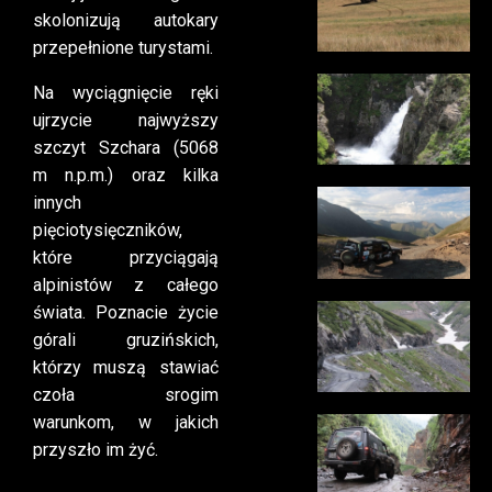
skolonizują autokary
przepełnione turystami.
Na wyciągnięcie ręki
ujrzycie najwyższy
szczyt Szchara (5068
m n.p.m.) oraz kilka
innych
pięciotysięczników,
które przyciągają
alpinistów z całego
świata. Poznacie życie
górali gruzińskich,
którzy muszą stawiać
czoła srogim
warunkom, w jakich
przyszło im żyć.