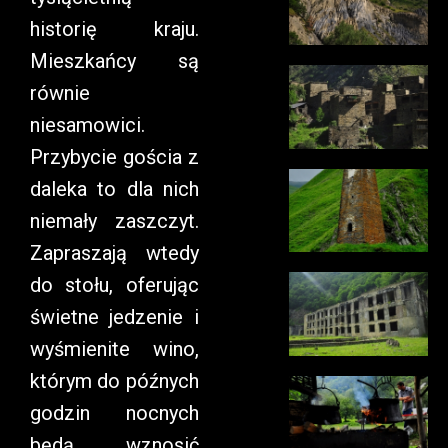
historię kraju.
Mieszkańcy są
równie
niesamowici.
Przybycie gościa z
daleka to dla nich
niemały zaszczyt.
Zapraszają wtedy
do stołu, oferując
świetne jedzenie i
wyśmienite wino,
którym do późnych
godzin nocnych
będą wznosić