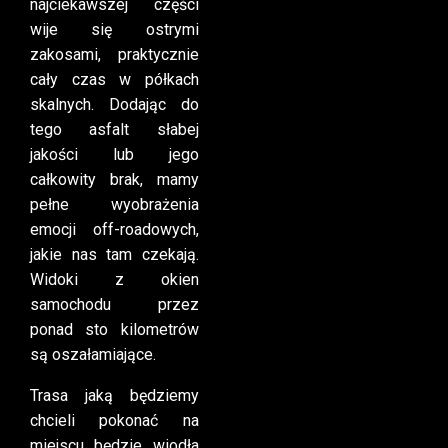
najciekawszej części
wije się ostrymi
zakosami, praktycznie
cały czas w półkach
skalnych. Dodając do
tego asfalt słabej
jakości lub jego
całkowity brak, mamy
pełne wyobrażenia
emocji off-roadowych,
jakie nas tam czekają.
Widoki z okien
samochodu przez
ponad sto kilometrów
są oszałamiające.
Trasa jaką będziemy
chcieli pokonać na
miejscu będzie wiodła