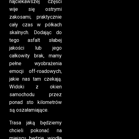
najciekawszej części
wije się ostrymi
zakosami, praktycznie
cały czas w półkach
skalnych. Dodając do
tego asfalt słabej
jakości lub jego
całkowity brak, mamy
pełne wyobrażenia
emocji off-roadowych,
jakie nas tam czekają.
Widoki z okien
samochodu przez
ponad sto kilometrów
są oszałamiające.
Trasa jaką będziemy
chcieli pokonać na
miejscu będzie wiodła