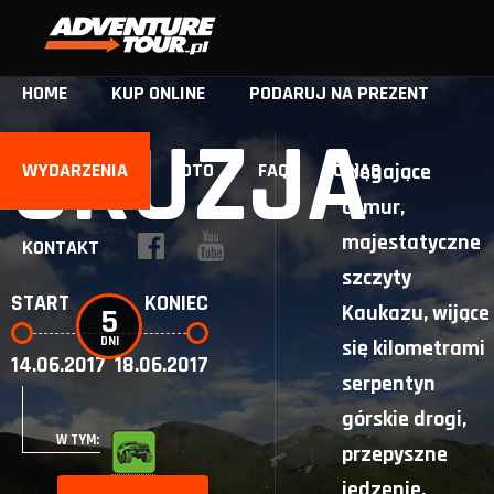
HOME
KUP ONLINE
PODARUJ NA PREZENT
GRUZJA
WYDARZENIA
FOTO
FAQ
O NAS
Sięgające
chmur,
majestatyczne
KONTAKT
szczyty
START
KONIEC
Kaukazu, wijące
5
DNI
się kilometrami
14.06.2017
18.06.2017
serpentyn
górskie drogi,
W TYM:
przepyszne
jedzenie,