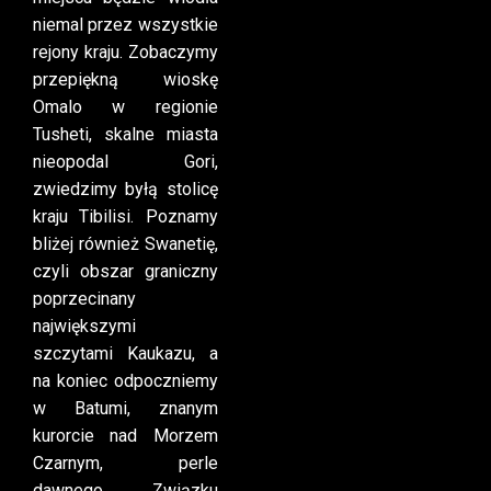
niemal przez wszystkie
rejony kraju. Zobaczymy
przepiękną wioskę
Omalo w regionie
Tusheti, skalne miasta
nieopodal Gori,
zwiedzimy byłą stolicę
kraju Tibilisi. Poznamy
bliżej również Swanetię,
czyli obszar graniczny
poprzecinany
największymi
szczytami Kaukazu, a
na koniec odpoczniemy
w Batumi, znanym
kurorcie nad Morzem
Czarnym, perle
dawnego Związku