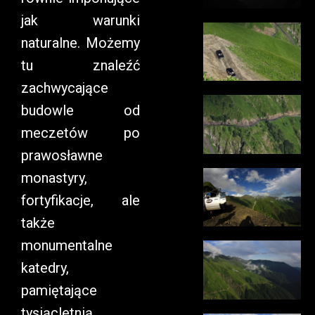
jak warunki
naturalne. Możemy
tu znaleźć
zachwycające
budowle od
meczetów po
prawosławne
monastyry,
fortyfikacje, ale
także
monumentalne
katedry,
pamiętające
tysiącletnią