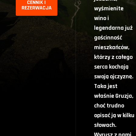
CENNIK I
REZERWACJA
wyśmienite
wino i
legendarna już
gościnność
mieszkańców,
którzy z całego
serca kochają
swoją ojczyznę.
Taka jest
właśnie Gruzja,
choć trudno
opisać ją w kilku
słowach.
Wyrusz z nami