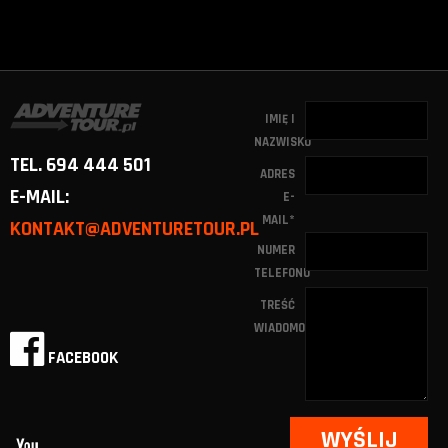
IMIĘ I
NAZWISKO
TEL. 694 444 501
ADRES
E-MAIL:
E-
MAIL
*
KONTAKT@ADVENTURETOUR.PL
NUMER
TELEFONU
TREŚĆ
WIADOMOŚCI
FACEBOOK