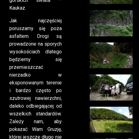
górskich świata –
Kaukaz.
Jak najczęściej
poruszamy się poza
asfaltem. Drogi są
prowadzone na sporych
wysokościach dlatego
będziemy się
przemieszczać
nierzadko w
eksponowanym terenie
i bardzo często po
szutrowej nawierzchni,
daleko odbiegającej od
wszelkich standardów.
Zależy nam, aby
pokazać Wam Gruzję,
której jeszcze długo nie