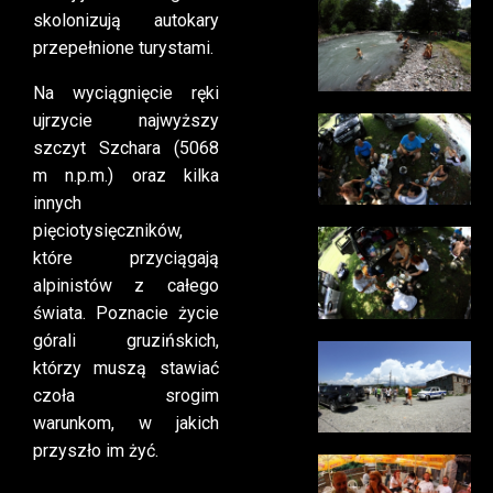
skolonizują autokary
przepełnione turystami.
Na wyciągnięcie ręki
ujrzycie najwyższy
szczyt Szchara (5068
m n.p.m.) oraz kilka
innych
pięciotysięczników,
które przyciągają
alpinistów z całego
świata. Poznacie życie
górali gruzińskich,
którzy muszą stawiać
czoła srogim
warunkom, w jakich
przyszło im żyć.