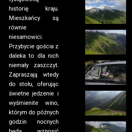
historię kraju.
Mieszkańcy są
równie
niesamowici.
Przybycie gościa z
daleka to dla nich
niemały zaszczyt.
Zapraszają wtedy
do stołu, oferując
świetne jedzenie i
wyśmienite wino,
którym do późnych
godzin nocnych
będą wznosić