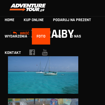
HOME
KUP ONLINE
PODARUJ NA PREZENT
KARAIBY
WRÓĆ
WYDARZENIA
FOTO
FAQ
O NAS
KONTAKT