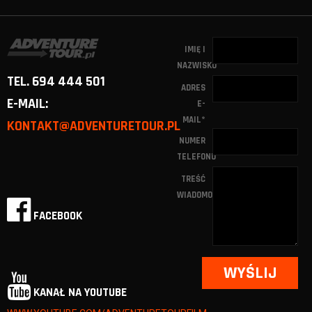
IMIĘ I
NAZWISKO
TEL. 694 444 501
ADRES
E-MAIL:
E-
MAIL
*
KONTAKT@ADVENTURETOUR.PL
NUMER
TELEFONU
TREŚĆ
WIADOMOŚCI
FACEBOOK
KANAŁ NA YOUTUBE